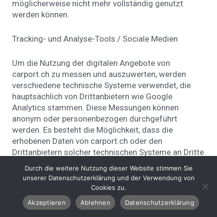
möglicherweise nicht mehr vollständig genutzt
werden können.
Tracking- und Analyse-Tools / Sociale Medien
Um die Nutzung der digitalen Angebote von
carport.ch zu messen und auszuwerten, werden
verschiedene technische Systeme verwendet, die
hauptsächlich von Drittanbietern wie Google
Analytics stammen. Diese Messungen können
anonym oder personenbezogen durchgeführt
werden. Es besteht die Möglichkeit, dass die
erhobenen Daten von carport.ch oder den
Drittanbietern solcher technischen Systeme an Dritte
im In- und Ausland weitergegeben werden. Das
Durch die weitere Nutzung dieser Website stimmen Sie
bekannteste und am häufigsten verwendete
unserer Datenschutzerklärung und der Verwendung von
Analysetool ist Google Analytics, ein Dienst von
Cookies zu.
Google Inc. Dabei können die erfassten Daten
Akzeptieren
Ablehnen
Datenschutzerklärung
grundsätzlich an einen Server von Google in den USA