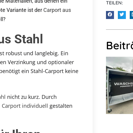
ne Materialien, aus denen ein
TEILEN:
e Variante ist der
Carport aus
ll?
us Stahl
Beit
t robust und langlebig. Ein
gen Verzinkung und optionaler
benötigt ein Stahl-Carport keine
ahl
nicht zu kurz. Durch
n
Carport individuell
gestalten