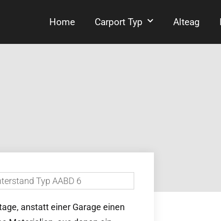
Home
Carport Typ
Alteag
age, anstatt einer Garage einen